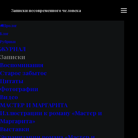
Записки несовременного человека
Пролог
Блог
Записки
•
09.03.2022
•
1 мин. на чтение
Рубрики
ЖУРНАЛ
Записки
Тонкая нить
Воспоминания
Старое забытое
Цитаты
Фотографии
Видео
МАСТЕР И МАРГАРИТА
Иллюстрации к роману «Мастер и
Маргарита»
Выставки
Экранизации романа «Мастер и