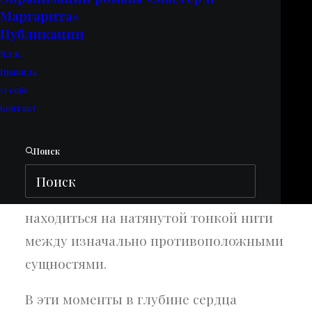
Маргарита»
Публикации
Ч.з.в.
Правила
О себе
Контакт
Поиск
Весьма странно бывает иногда
испытывать двоякие ощущения,
находиться на натянутой тонкой нити
между изначально противоположными
сущностями.
В эти моменты в глубине сердца