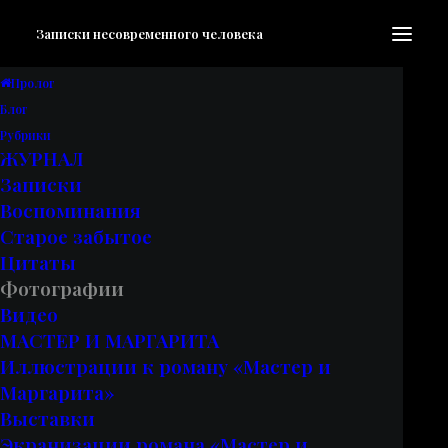
Записки несовременного человека
Пролог
Блог
Фотографии
•
08.05.2017
•
1 мин. на чтение
Рубрики
ЖУРНАЛ
Записки
8 мая 2017 года,
Воспоминания
Старое забытое
Москва
Цитаты
Фотографии
Видео
МАСТЕР И МАРГАРИТА
Иллюстрации к роману «Мастер и
Маргарита»
Выставки
Экранизации романа «Мастер и