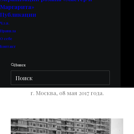
Маргарита»
Публикации
Ч.з.в.
Правила
О себе
Контакт
Поиск
Снегопад.
г. Москва, 08 мая 2017 года.