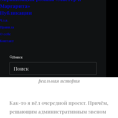
Маргарита»
Публикации
Ч.з.в.
Правила
О себе
Контакт
Поиск
реальная история
Как-то я вёл очередной проект. Причём,
решающим административным звеном