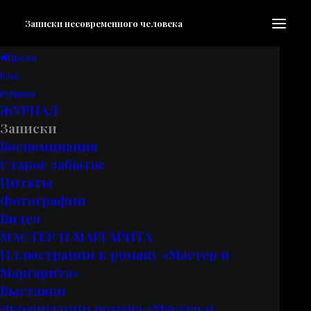
Записки несовременного человека
Пролог
Блог
Записки
•
20.05.2017
•
1 мин. на чтение
Рубрики
ЖУРНАЛ
Записки
Вы ошиблись
Воспоминания
Старое забытое
номером,
Цитаты
Фотографии
барышня!
Видео
МАСТЕР И МАРГАРИТА
Иллюстрации к роману «Мастер и
Маргарита»
Выставки
Экранизации романа «Мастер и